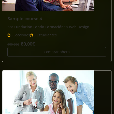
Sample course 4
por
Fundación Fondo Formación
en
Web Design
0 Lecciones
8 Estudiantes
80,00€
100,00€
Comprar ahora