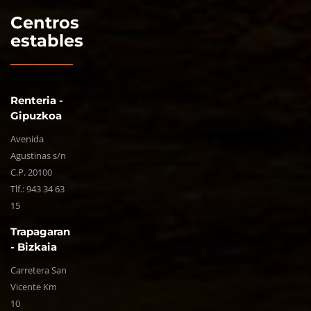
Centros
estables
Renteria -
Gipuzkoa
Avenida
Agustinas s/n
C.P. 20100
Tlf.:
943 34 63
15
Trapagaran
- Bizkaia
Carretera San
Vicente Km
10