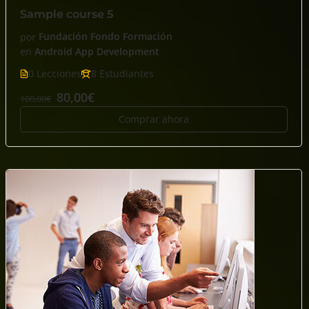
Sample course 5
por
Fundación Fondo Formación
en
Android App Development
0 Lecciones
8 Estudiantes
80,00€
100,00€
Comprar ahora