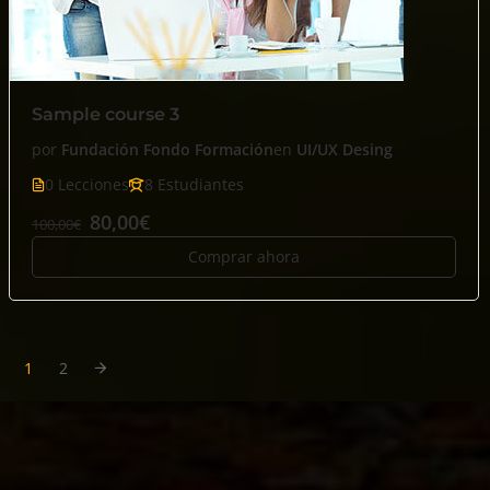
Sample course 3
por
Fundación Fondo Formación
en
UI/UX Desing
0 Lecciones
8 Estudiantes
80,00€
100,00€
Comprar ahora
1
2