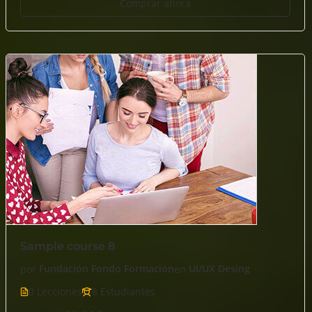
Comprar ahora
Sample course 8
por
Fundación Fondo Formación
en
UI/UX Desing
0 Lecciones
8 Estudiantes