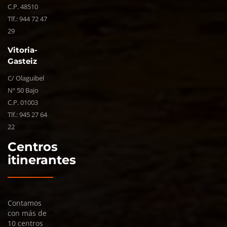
C.P. 48510
Tlf.:
944 72 47
29
Vitoria-
Gasteiz
C/ Olaguibel
Nº 50 Bajo
C.P. 01003
Tlf.:
945 27 64
22
Centros
itinerantes
Contamos
con más de
10 centros