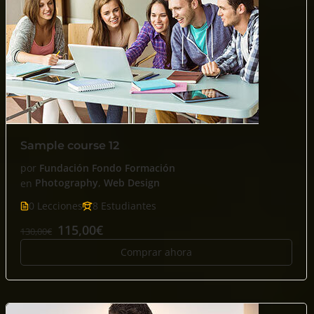
Sample course 12
por
Fundación Fondo Formación
en
Photography
,
Web Design
0 Lecciones
8 Estudiantes
115,00€
130,00€
Comprar ahora