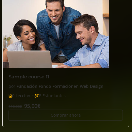
Sample course 11
por
Fundación Fondo Formación
en
Web Design
0 Lecciones
8 Estudiantes
95,00€
110,00€
Comprar ahora