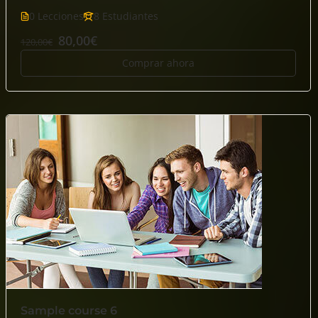
0 Lecciones
8 Estudiantes
80,00€
120,00€
Comprar ahora
Sample course 6