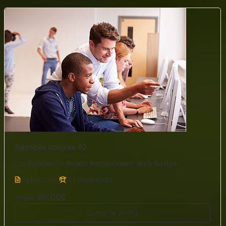
Sample course 10
por
Fundación Fondo Formación
en
Web Design
0 Lecciones
8 Estudiantes
80,00€
90,00€
Comprar ahora