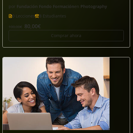
por
Fundación Fondo Formación
en
Photography
0 Lecciones
8 Estudiantes
80,00€
100,00€
Comprar ahora