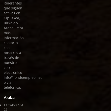
itinerantes
que siguen
activos en
Gipuzkoa,
Bizkaia y
Araba. Para
más
información
contacta
con
nosotros a
través de
nuestro
correo
electrónico
info@fondoempleo.net
o vía
telefónica:
Araba
Tlf.:
945 27 64
22