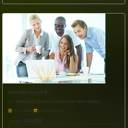
Sample course 9
por
Fundación Fondo Formación
en
Web Design
0 Lecciones
8 Estudiantes
100,00€
120,00€