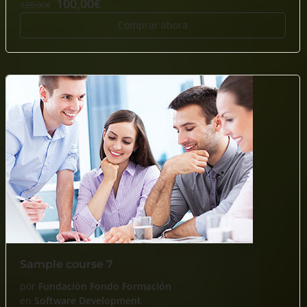
100,00€
120,00€
Comprar ahora
Sample course 7
por
Fundación Fondo Formación
en
Software Development